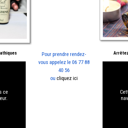
pathiques
Arrêtez
Pour prendre rendez-
vous appelez le 06 77 88
40 56
ou
cliquez ici
Cet
s ce
nav
eur.